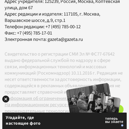
Адрес учредителя: 125239, Россия, Москва, Коптевская
улица, дом 67
Адрес редакции и издателя:
117105
, г.
Москва
,
Варшавское шоссе, д.9, стр.1
Телефон редакции:
+7 (495) 785-00-12
Факс:
+7 (495) 785-17-01
Электронная почта:
gazeta@gazeta.ru
Свидетельство о регистрации СМИ Эл № ФС77-67642
выдано федеральной службой по надзору в сфере
связи, информационных технологий и массовых
коммуникаций (Роскомнадзор) 10.11.2016 г. Редакция не
несет ответственности за достоверность информации,
содержащейся в рекламных объявлениях. Редакция не
предоставляет справочной информации.
Информация об ограничениях
На информационном ресурсе применяются
рекомендательные технологии в соответствии с
Правилами
Угадайте, где
настоящее фото
18+