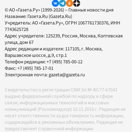
© АО «Газета.Ру» (1999-2026) – Главные новости дня
Название:
Газета.Ru
(Gazeta.Ru)
Учредитель:
АО «Газета.Ру»
, ОГРН 1067761730376, ИНН
7743625728
Адрес учредителя: 125239, Россия, Москва, Коптевская
улица, дом 67
Адрес редакции и издателя:
117105
, г.
Москва
,
Варшавское шоссе, д.9, стр.1
Телефон редакции:
+7 (495) 785-00-12
Факс:
+7 (495) 785-17-01
Электронная почта:
gazeta@gazeta.ru
Свидетельство о регистрации СМИ Эл № ФС77-67642
выдано федеральной службой по надзору в сфере
связи, информационных технологий и массовых
коммуникаций (Роскомнадзор) 10.11.2016 г. Редакция не
несет ответственности за достоверность информации,
содержащейся в рекламных объявлениях. Редакция не
предоставляет справочной информации.