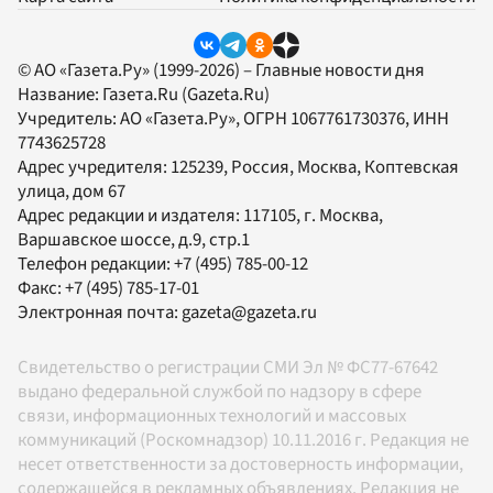
© АО «Газета.Ру» (1999-2026) – Главные новости дня
Название:
Газета.Ru
(Gazeta.Ru)
Учредитель:
АО «Газета.Ру»
, ОГРН 1067761730376, ИНН
7743625728
Адрес учредителя: 125239, Россия, Москва, Коптевская
улица, дом 67
Адрес редакции и издателя:
117105
, г.
Москва
,
Варшавское шоссе, д.9, стр.1
Телефон редакции:
+7 (495) 785-00-12
Факс:
+7 (495) 785-17-01
Электронная почта:
gazeta@gazeta.ru
Свидетельство о регистрации СМИ Эл № ФС77-67642
выдано федеральной службой по надзору в сфере
связи, информационных технологий и массовых
коммуникаций (Роскомнадзор) 10.11.2016 г. Редакция не
несет ответственности за достоверность информации,
содержащейся в рекламных объявлениях. Редакция не