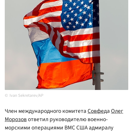
Ivan Sekretarev/AP
Член международного комитета
Совфед
а
Олег
Морозов
ответил руководителю военно-
морскими операциями ВМС США адмиралу