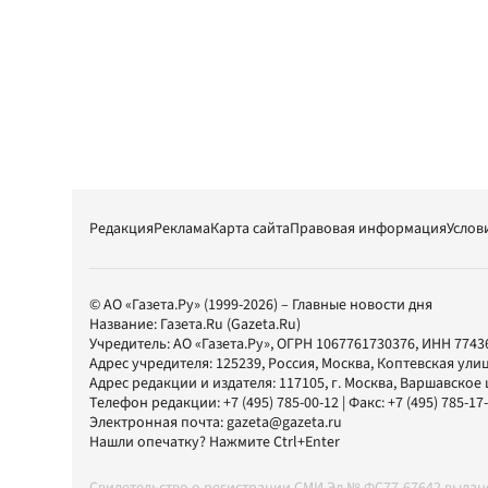
Редакция
Реклама
Карта сайта
Правовая информация
Услов
© АО «Газета.Ру» (1999-2026) – Главные новости дня
Название:
Газета.Ru
(Gazeta.Ru)
Учредитель:
АО «Газета.Ру»
, ОГРН 1067761730376, ИНН 7743
Адрес учредителя: 125239, Россия, Москва, Коптевская улиц
Адрес редакции и издателя:
117105
, г.
Москва
,
Варшавское шо
Телефон редакции:
+7 (495) 785-00-12
| Факс:
+7 (495) 785-17
Электронная почта:
gazeta@gazeta.ru
Нашли опечатку? Нажмите Ctrl+Enter