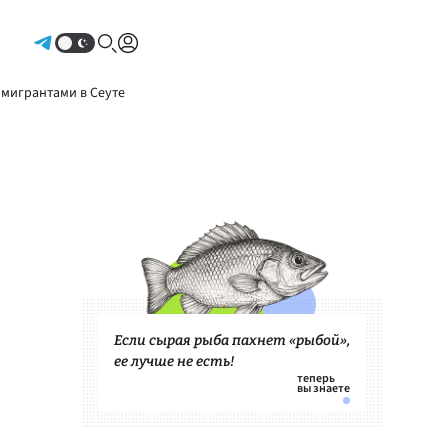
Авторизоваться
 мигрантами в Сеуте
Если сырая рыба пахнет «рыбой»,
ее лучше не есть!