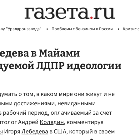
аву "Уралдронзавода"
Проблемы с бензином в России
Кризис с
бедева в Майами
дуемой ЛДПР идеологии
мать о том, в каком мире они живут и не
нными достижениями, невиданными
в рабочий период, оплачиваемый за счет
итолог Андрей
Колядин
, комментируя
ы
Игоря
Лебедева
в США, который в своем