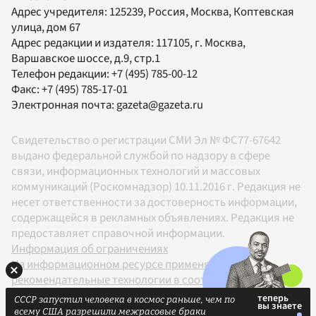
Адрес учредителя: 125239, Россия, Москва, Коптевская
улица, дом 67
Адрес редакции и издателя:
117105
, г.
Москва
,
Варшавское шоссе, д.9, стр.1
Телефон редакции:
+7 (495) 785-00-12
Факс:
+7 (495) 785-17-01
Электронная почта:
gazeta@gazeta.ru
Свидетельство о регистрации СМИ Эл № ФС77-67642
выдано федеральной службой по надзору в сфере
связи, информационных технологий и массовых
коммуникаций (Роскомнадзор) 10.11.2016 г. Редакция не
несет ответственности за достоверность информации,
содержащейся в рекламных объявлениях. Редакция не
предоставляет справочной информации.
Информация об ограничениях
На информационном ресурсе применяются
рекомендательные технологии в соответствии с
Правилами
СССР запустил человека в космос раньше, чем по
18+
всему США разрешили межрасовые браки