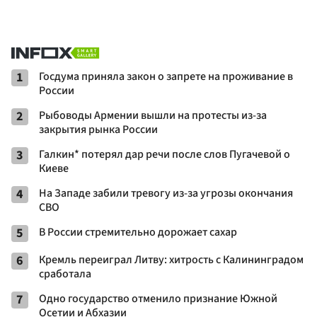
1
Госдума приняла закон о запрете на проживание в
России
2
Рыбоводы Армении вышли на протесты из-за
закрытия рынка России
3
Галкин* потерял дар речи после слов Пугачевой о
Киеве
4
На Западе забили тревогу из-за угрозы окончания
СВО
5
В России стремительно дорожает сахар
6
Кремль переиграл Литву: хитрость с Калининградом
сработала
7
Одно государство отменило признание Южной
Осетии и Абхазии