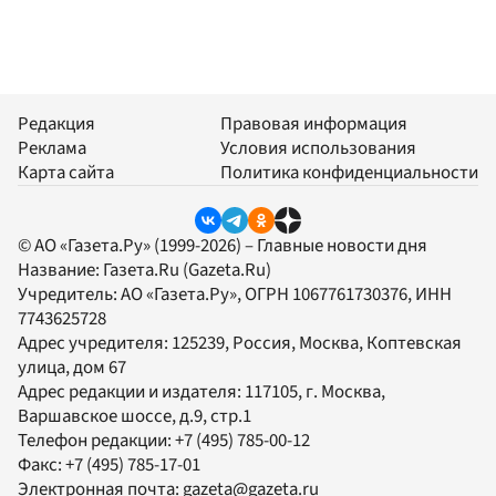
Редакция
Правовая информация
Реклама
Условия использования
Карта сайта
Политика конфиденциальности
© АО «Газета.Ру» (1999-2026) – Главные новости дня
Название:
Газета.Ru
(Gazeta.Ru)
Учредитель:
АО «Газета.Ру»
, ОГРН 1067761730376, ИНН
7743625728
Адрес учредителя: 125239, Россия, Москва, Коптевская
улица, дом 67
Адрес редакции и издателя:
117105
, г.
Москва
,
Варшавское шоссе, д.9, стр.1
Телефон редакции:
+7 (495) 785-00-12
Факс:
+7 (495) 785-17-01
Электронная почта:
gazeta@gazeta.ru