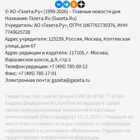
© АО «Газета.Ру» (1999-2026) – Главные новости дня
Название:
Газета.Ru
(Gazeta.Ru)
Учредитель:
АО «Газета.Ру»
, ОГРН 1067761730376, ИНН
7743625728
Адрес учредителя: 125239, Россия, Москва, Коптевская
улица, дом 67
Адрес редакции и издателя:
117105
, г.
Москва
,
Варшавское шоссе, д.9, стр.1
Телефон редакции:
+7 (495) 785-00-12
Факс:
+7 (495) 785-17-01
Электронная почта:
gazeta@gazeta.ru
Свидетельство о регистрации СМИ Эл № ФС77-67642
выдано федеральной службой по надзору в сфере
связи, информационных технологий и массовых
коммуникаций (Роскомнадзор) 10.11.2016 г. Редакция не
несет ответственности за достоверность информации,
содержащейся в рекламных объявлениях. Редакция не
предоставляет справочной информации.