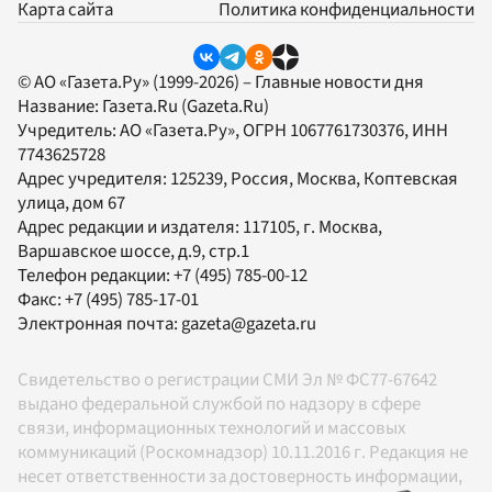
Карта сайта
Политика конфиденциальности
© АО «Газета.Ру» (1999-2026) – Главные новости дня
Название:
Газета.Ru
(Gazeta.Ru)
Учредитель:
АО «Газета.Ру»
, ОГРН 1067761730376, ИНН
7743625728
Адрес учредителя: 125239, Россия, Москва, Коптевская
улица, дом 67
Адрес редакции и издателя:
117105
, г.
Москва
,
Варшавское шоссе, д.9, стр.1
Телефон редакции:
+7 (495) 785-00-12
Факс:
+7 (495) 785-17-01
Электронная почта:
gazeta@gazeta.ru
Свидетельство о регистрации СМИ Эл № ФС77-67642
выдано федеральной службой по надзору в сфере
связи, информационных технологий и массовых
коммуникаций (Роскомнадзор) 10.11.2016 г. Редакция не
несет ответственности за достоверность информации,