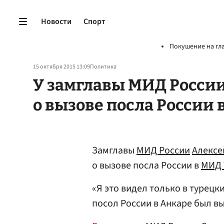
Новости
Спорт
Покушение на гл
15 октября 2015 13:09
Политика
У замглавы МИД Росси
о вызове посла России
Замглавы
МИД России
Алексе
о вызове посла России в
МИД 
«Я это видел только в турецк
посол России в Анкаре был вы