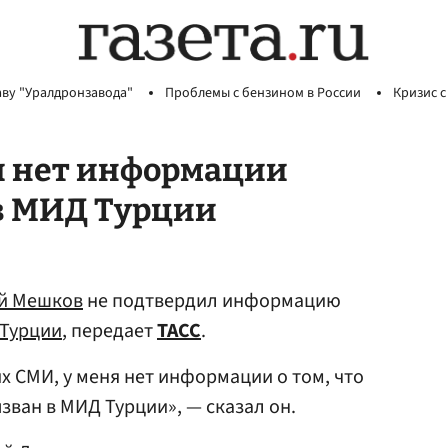
аву "Уралдронзавода"
Проблемы с бензином в России
Кризис с
и нет информации
 в МИД Турции
й Мешков
не подтвердил информацию
Турции
, передает
ТАСС
.
их СМИ, у меня нет информации о том, что
зван в МИД Турции», — сказал он.