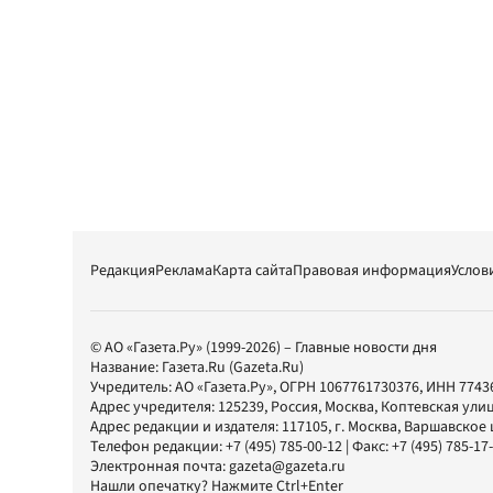
Редакция
Реклама
Карта сайта
Правовая информация
Услов
© АО «Газета.Ру» (1999-2026) – Главные новости дня
Название:
Газета.Ru
(Gazeta.Ru)
Учредитель:
АО «Газета.Ру»
, ОГРН 1067761730376, ИНН 7743
Адрес учредителя: 125239, Россия, Москва, Коптевская улиц
Адрес редакции и издателя:
117105
, г.
Москва
,
Варшавское шо
Телефон редакции:
+7 (495) 785-00-12
| Факс:
+7 (495) 785-17
Электронная почта:
gazeta@gazeta.ru
Нашли опечатку? Нажмите Ctrl+Enter