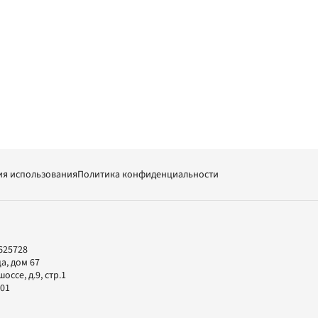
ия использования
Политика конфиденциальности
625728
а, дом 67
ссе, д.9, стр.1
-01