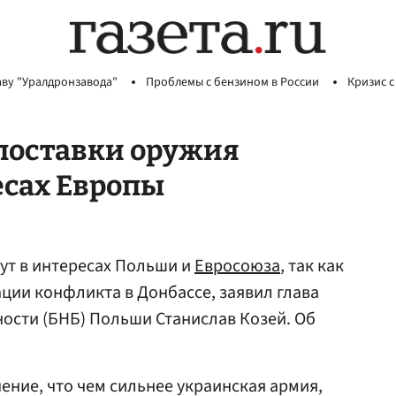
аву "Уралдронзавода"
Проблемы с бензином в России
Кризис с
 поставки оружия
есах Европы
ут в интересах Польши и
Евросоюза
, так как
ции конфликта в Донбассе, заявил глава
ости (БНБ) Польши Станислав Козей. Об
ние, что чем сильнее украинская армия,