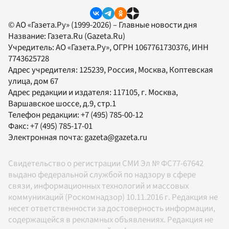
© АО «Газета.Ру» (1999-2026) – Главные новости дня
Название:
Газета.Ru
(Gazeta.Ru)
Учредитель:
АО «Газета.Ру»
, ОГРН 1067761730376, ИНН
7743625728
Адрес учредителя: 125239, Россия, Москва, Коптевская
улица, дом 67
Адрес редакции и издателя:
117105
, г.
Москва
,
Варшавское шоссе, д.9, стр.1
Телефон редакции:
+7 (495) 785-00-12
Факс:
+7 (495) 785-17-01
Электронная почта:
gazeta@gazeta.ru
Свидетельство о регистрации СМИ Эл № ФС77-67642
выдано федеральной службой по надзору в сфере
связи, информационных технологий и массовых
коммуникаций (Роскомнадзор) 10.11.2016 г. Редакция не
несет ответственности за достоверность информации,
содержащейся в рекламных объявлениях. Редакция не