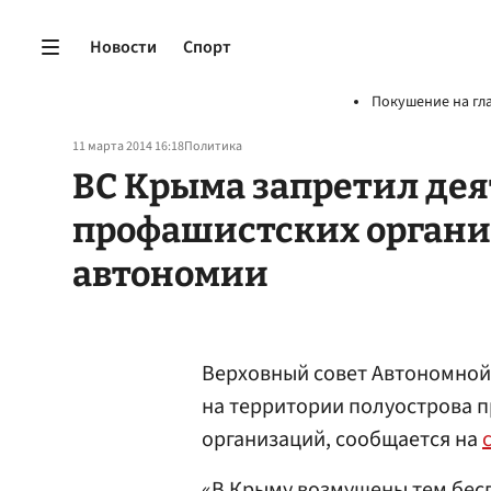
Новости
Спорт
Покушение на гл
11 марта 2014 16:18
Политика
ВС Крыма запретил дея
профашистских органи
автономии
Верховный совет Автономной
на территории полуострова 
организаций, сообщается на
«В Крыму возмущены тем бесп