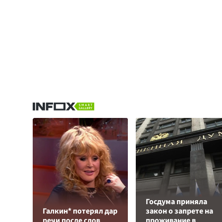
Госдума приняла
Галкин* потерял дар
закон о запрете на
речи после слов
проживание в