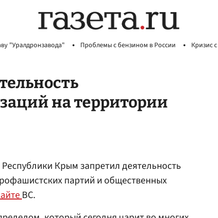
аву "Уралдронзавода"
Проблемы с бензином в России
Кризис с
тельность
заций на территории
 Республики Крым запретил деятельность
профашистских партий и общественных
сайте
ВС.
ределом, который сегодня царит во многих