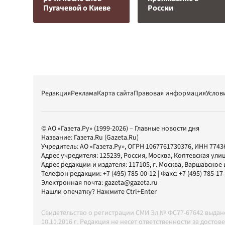
Пугачевой о Киеве
России
Редакция
Реклама
Карта сайта
Правовая информация
Услов
© АО «Газета.Ру» (1999-2026) – Главные новости дня
Название:
Газета.Ru
(Gazeta.Ru)
Учредитель:
АО «Газета.Ру»
, ОГРН 1067761730376, ИНН 7743
Адрес учредителя: 125239, Россия, Москва, Коптевская улиц
Адрес редакции и издателя:
117105
, г.
Москва
,
Варшавское шо
Телефон редакции:
+7 (495) 785-00-12
| Факс:
+7 (495) 785-17
Электронная почта:
gazeta@gazeta.ru
Нашли опечатку? Нажмите Ctrl+Enter
Свидетельство о регистрации СМИ Эл № ФС77-67642 выда
10.11.2016 г. Редакция не несет ответственности за дос