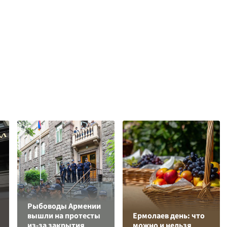
Рыбоводы Армении
вышли на протесты
Ермолаев день: что
из-за закрытия
можно и нельзя