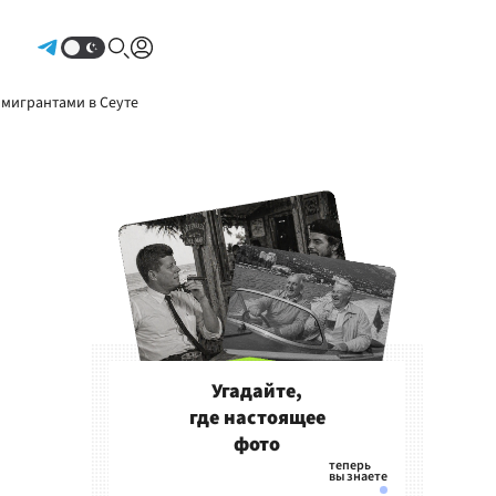
Авторизоваться
 мигрантами в Сеуте
Угадайте,
где настоящее
фото