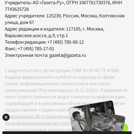
Учредитель:
АО «Газета.Ру»
, ОГРН 1067761730376, ИНН
7743625728
Адрес учредителя: 125239, Россия, Москва, Коптевская
улица, дом 67
Адрес редакции и издателя:
117105
, г.
Москва
,
Варшавское шоссе, д.9, стр.1
Телефон редакции:
+7 (495) 785-00-12
Факс:
+7 (495) 785-17-01
Электронная почта:
gazeta@gazeta.ru
Свидетельство о регистрации СМИ Эл № ФС77-67642
выдано федеральной службой по надзору в сфере
связи, информационных технологий и массовых
коммуникаций (Роскомнадзор) 10.11.2016 г. Редакция не
несет ответственности за достоверность информации,
содержащейся в рекламных объявлениях. Редакция не
предоставляет справочной информации.
Информация об ограничениях
На информационном ресурсе применяются
рекомендательные технологии в соответствии с