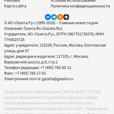
Реклама
Условия использования
Карта сайта
Политика конфиденциальности
© АО «Газета.Ру» (1999-2026) – Главные новости дня
Название:
Газета.Ru
(Gazeta.Ru)
Учредитель:
АО «Газета.Ру»
, ОГРН 1067761730376, ИНН
7743625728
Адрес учредителя: 125239, Россия, Москва, Коптевская
улица, дом 67
Адрес редакции и издателя:
117105
, г.
Москва
,
Варшавское шоссе, д.9, стр.1
Телефон редакции:
+7 (495) 785-00-12
Факс:
+7 (495) 785-17-01
Электронная почта:
gazeta@gazeta.ru
Свидетельство о регистрации СМИ Эл № ФС77-67642
выдано федеральной службой по надзору в сфере
связи, информационных технологий и массовых
коммуникаций (Роскомнадзор) 10.11.2016 г. Редакция не