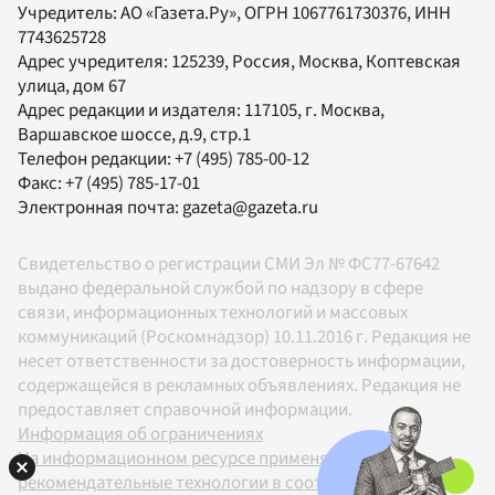
Учредитель:
АО «Газета.Ру»
, ОГРН 1067761730376, ИНН
7743625728
Адрес учредителя: 125239, Россия, Москва, Коптевская
улица, дом 67
Адрес редакции и издателя:
117105
, г.
Москва
,
Варшавское шоссе, д.9, стр.1
Телефон редакции:
+7 (495) 785-00-12
Факс:
+7 (495) 785-17-01
Электронная почта:
gazeta@gazeta.ru
Свидетельство о регистрации СМИ Эл № ФС77-67642
выдано федеральной службой по надзору в сфере
связи, информационных технологий и массовых
коммуникаций (Роскомнадзор) 10.11.2016 г. Редакция не
несет ответственности за достоверность информации,
содержащейся в рекламных объявлениях. Редакция не
предоставляет справочной информации.
Информация об ограничениях
На информационном ресурсе применяются
рекомендательные технологии в соответствии с