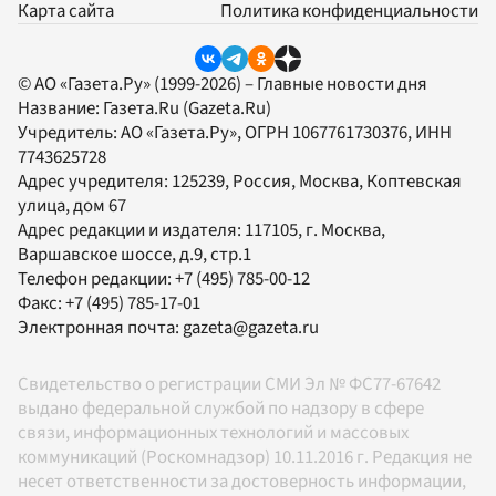
Карта сайта
Политика конфиденциальности
© АО «Газета.Ру» (1999-2026) – Главные новости дня
Название:
Газета.Ru
(Gazeta.Ru)
Учредитель:
АО «Газета.Ру»
, ОГРН 1067761730376, ИНН
7743625728
Адрес учредителя: 125239, Россия, Москва, Коптевская
улица, дом 67
Адрес редакции и издателя:
117105
, г.
Москва
,
Варшавское шоссе, д.9, стр.1
Телефон редакции:
+7 (495) 785-00-12
Факс:
+7 (495) 785-17-01
Электронная почта:
gazeta@gazeta.ru
Свидетельство о регистрации СМИ Эл № ФС77-67642
выдано федеральной службой по надзору в сфере
связи, информационных технологий и массовых
коммуникаций (Роскомнадзор) 10.11.2016 г. Редакция не
несет ответственности за достоверность информации,