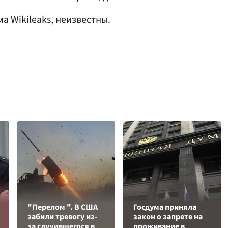
а Wikileaks, неизвестны.
"Перелом ". В США
Госдума приняла
забили тревогу из-
закон о запрете на
за случившегося в
проживание в