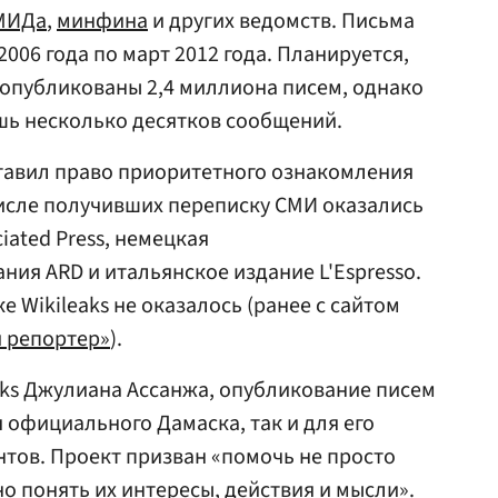
МИДа
,
минфина
и других ведомств. Письма
2006 года по март 2012 года. Планируется,
 опубликованы 2,4 миллиона писем, однако
шь несколько десятков сообщений.
оставил право приоритетного ознакомления
исле получивших переписку СМИ оказались
iated Press, немецкая
ия ARD и итальянское издание L'Espresso.
е Wikileaks не оказалось (ранее с сайтом
й репортер»
).
aks Джулиана Ассанжа, опубликование писем
 официального Дамаска, так и для его
тов. Проект призван «помочь не просто
но понять их интересы, действия и мысли».