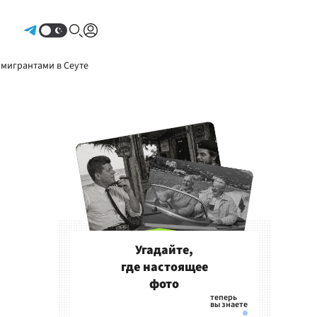
Авторизоваться
 мигрантами в Сеуте
Угадайте,
где настоящее
фото