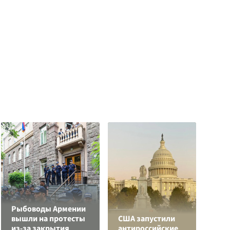
Рыбоводы Армении
вышли на протесты
США запустили
В
из-за закрытия
антироссийские
с