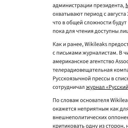
администрации президента,
охватывают период с августа 
что в общей сложности будут
пока для чтения доступны ли
Как и ранее, Wikileaks пред
с письмами журналистам. В ч
американское агентство Assoc
телерадиовещательная компан
Русскоязычной прессы в списк
сотрудничал
журнал «Русски
По словам основателя Wikile
окажется неприятным как для
внешнеполитических оппонен
критиковать одну из сторон, 