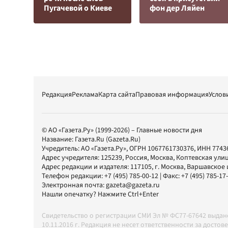
Пугачевой о Киеве
фон дер Ляйен
Редакция
Реклама
Карта сайта
Правовая информация
Услов
© АО «Газета.Ру» (1999-2026) – Главные новости дня
Название:
Газета.Ru
(Gazeta.Ru)
Учредитель:
АО «Газета.Ру»
, ОГРН 1067761730376, ИНН 7743
Адрес учредителя: 125239, Россия, Москва, Коптевская улиц
Адрес редакции и издателя:
117105
, г.
Москва
,
Варшавское шо
Телефон редакции:
+7 (495) 785-00-12
| Факс:
+7 (495) 785-17
Электронная почта:
gazeta@gazeta.ru
Нашли опечатку? Нажмите Ctrl+Enter
Свидетельство о регистрации СМИ Эл № ФС77-67642 выда
10.11.2016 г. Редакция не несет ответственности за дос