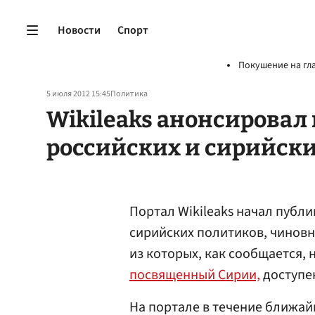
Новости
Спорт
Покушение на гл
5 июля 2012 15:45
Политика
Wikileaks анонсирова
российских и сирийск
Портал Wikileaks начал публ
сирийских политиков, чиновн
из которых, как сообщается, 
посвященный Сирии,
доступен
На портале в течение ближай