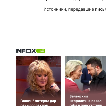
Источники, передавшие письм
Зеленский
Галкин* потерял дар
неприлично повел
речи после слов
cебя в присутствии