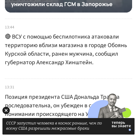
13:44
🔴 ВСУ с помощью беспилотника атаковали
территорию вблизи магазина в городе Обоянь
Курской области, ранен мужчина, сообщил
губернатор Александр Хинштейн.
13:31
Позиция президента США Дональда Трампа
последовательна, он убежден в своем
понимании происходящего на Украине, заявил
пресс-секретарь президента РФ Дмитрий
СССР запустил человека в космос раньше, чем по
всему США разрешили межрасовые браки
Песков.