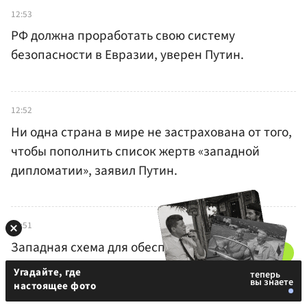
12:53
РФ должна проработать свою систему
безопасности в Евразии, уверен Путин.
12:52
Ни одна страна в мире не застрахована от того,
чтобы пополнить список жертв «западной
дипломатии», заявил Путин.
12:51
Западная схема для обеспечения безопасности
не работает,
«дипломатия по-натовски»
дает
Угадайте, где
обратный результат, заявил Путин.
настоящее фото