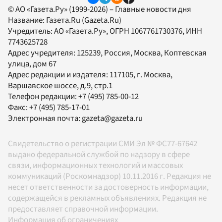
© АО «Газета.Ру» (1999-2026) – Главные новости дня
Название:
Газета.Ru
(Gazeta.Ru)
Учредитель:
АО «Газета.Ру»
, ОГРН 1067761730376, ИНН
7743625728
Адрес учредителя: 125239, Россия, Москва, Коптевская
улица, дом 67
Адрес редакции и издателя:
117105
, г.
Москва
,
Варшавское шоссе, д.9, стр.1
Телефон редакции:
+7 (495) 785-00-12
Факс:
+7 (495) 785-17-01
Электронная почта:
gazeta@gazeta.ru
Свидетельство о регистрации СМИ Эл № ФС77-67642
выдано федеральной службой по надзору в сфере
связи, информационных технологий и массовых
коммуникаций (Роскомнадзор) 10.11.2016 г. Редакция не
несет ответственности за достоверность информации,
содержащейся в рекламных объявлениях. Редакция не
предоставляет справочной информации.
Информация об ограничениях