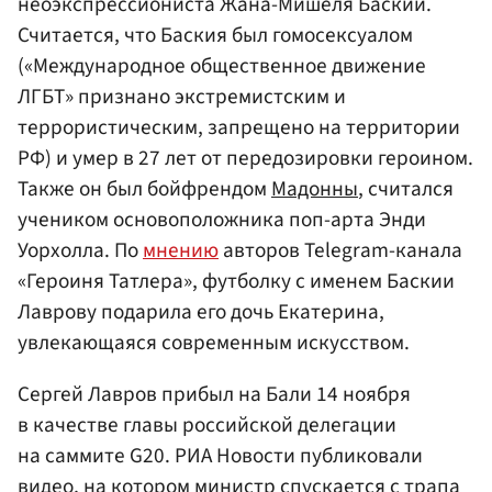
неоэкспрессиониста Жана-Мишеля Баскии.
Считается, что Баския был гомосексуалом
(«Международное общественное движение
ЛГБТ» признано экстремистским и
террористическим, запрещено на территории
РФ) и умер в 27 лет от передозировки героином.
Также он был бойфрендом
Мадонны
, считался
учеником основоположника поп-арта Энди
Уорхолла. По
мнению
авторов Telegram-канала
«Героиня Татлера», футболку с именем Баскии
Лаврову подарила его дочь Екатерина,
увлекающаяся современным искусством.
Сергей Лавров прибыл на Бали 14 ноября
в качестве главы российской делегации
на саммите G20. РИА Новости публиковали
видео, на котором министр спускается с трапа