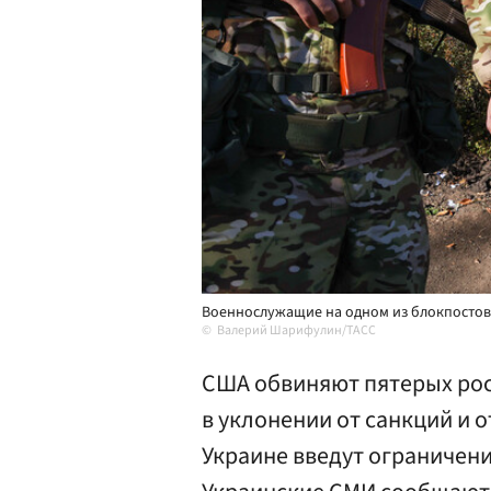
Военнослужащие на одном из блокпостов 
Валерий Шарифулин/ТАСС
США обвиняют пятерых рос
в уклонении от санкций и о
Украине введут ограничени