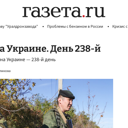
аву "Уралдронзавода"
Проблемы с бензином в России
Кризис с
а Украине. День 238-й
а Украине — 238-й день
еликова