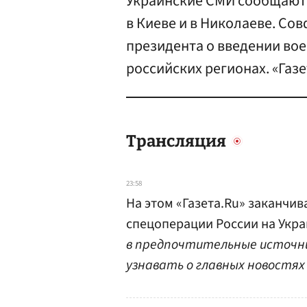
Украинские СМИ сообщают 
в Киеве и в Николаеве. Со
президента о введении во
российских регионах. «Газ
Трансляция
23:58
На этом «Газета.Ru» заканчив
спецоперации России на Укра
в предпочтительные источн
узнавать о главных новостях