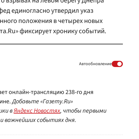
о взрывах на левом берегу Днепра
вфед единогласно утвердил указ
енного положения в четырех новых
ета.Ru» фиксирует хронику событий.
Автообновление
ает онлайн-трансляцию 238-го дня
ине.
Добавьте «Газету.Ru»
ики в
Яндекс Новостях
, чтобы первыми
 и важнейших событиях дня.