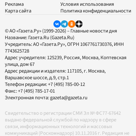
Реклама
Условия использования
Карта сайта
Политика конфиденциальности
© АО «Газета.Ру» (1999-2026) – Главные новости дня
Название:
Газета.Ru
(Gazeta.Ru)
Учредитель:
АО «Газета.Ру»
, ОГРН 1067761730376, ИНН
7743625728
Адрес учредителя: 125239, Россия, Москва, Коптевская
улица, дом 67
Адрес редакции и издателя:
117105
, г.
Москва
,
Варшавское шоссе, д.9, стр.1
Телефон редакции:
+7 (495) 785-00-12
Факс:
+7 (495) 785-17-01
Электронная почта:
gazeta@gazeta.ru
Свидетельство о регистрации СМИ Эл № ФС77-67642
выдано федеральной службой по надзору в сфере
связи, информационных технологий и массовых
коммуникаций (Роскомнадзор) 10.11.2016 г. Редакция не