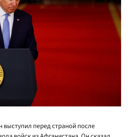
 выступил перед страной после
ода войск из Афганистана. Он сказал,