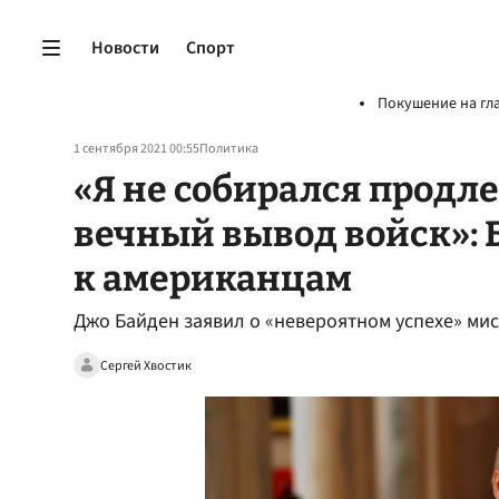
Новости
Спорт
Покушение на гл
1 сентября 2021 00:55
Политика
«Я не собирался продл
вечный вывод войск»: 
к американцам
Джо Байден заявил о «невероятном успехе» мис
Сергей Хвостик