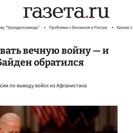
аву "Уралдронзавода"
Проблемы с бензином в России
Кризис с
евать вечную войну — и
Байден обратился
сии по выводу войск из Афганистана