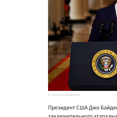
Carlos Barria/Reuters
Президент США Джо Байден
заключительного этапа выв