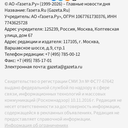
© АО «Газета.Ру» (1999-2026) – Главные новости дня
Название:
Газета.Ru
(Gazeta.Ru)
Учредитель:
АО «Газета.Ру»
, ОГРН 1067761730376, ИНН
7743625728
Адрес учредителя: 125239, Россия, Москва, Коптевская
улица, дом 67
Адрес редакции и издателя:
117105
, г.
Москва
,
Варшавское шоссе, д.9, стр.1
Телефон редакции:
+7 (495) 785-00-12
Факс:
+7 (495) 785-17-01
Электронная почта:
gazeta@gazeta.ru
Свидетельство о регистрации СМИ Эл № ФС77-67642
выдано федеральной службой по надзору в сфере
связи, информационных технологий и массовых
коммуникаций (Роскомнадзор) 10.11.2016 г. Редакция не
несет ответственности за достоверность информации,
содержащейся в рекламных объявлениях. Редакция не
предоставляет справочной информации.
Информация об ограничениях