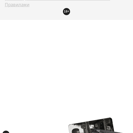
Правилами
18+