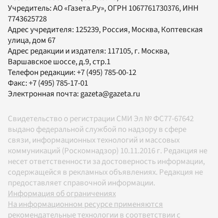
Учредитель:
АО «Газета.Ру»
, ОГРН 1067761730376, ИНН
7743625728
Адрес учредителя: 125239, Россия, Москва, Коптевская
улица, дом 67
Адрес редакции и издателя:
117105
, г.
Москва
,
Варшавское шоссе, д.9, стр.1
Телефон редакции:
+7 (495) 785-00-12
Факс:
+7 (495) 785-17-01
Электронная почта:
gazeta@gazeta.ru
Свидетельство о регистрации СМИ Эл № ФС77-67642
выдано федеральной службой по надзору в сфере
связи, информационных технологий и массовых
коммуникаций (Роскомнадзор) 10.11.2016 г. Редакция не
несет ответственности за достоверность информации,
содержащейся в рекламных объявлениях. Редакция не
предоставляет справочной информации.
Информация об ограничениях
На информационном ресурсе применяются
рекомендательные технологии в соответствии с