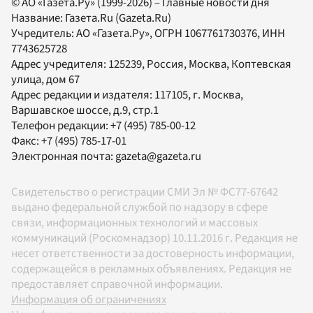
© АО «Газета.Ру» (1999-2026) – Главные новости дня
Название:
Газета.Ru
(Gazeta.Ru)
Учредитель:
АО «Газета.Ру»
, ОГРН 1067761730376, ИНН
7743625728
Адрес учредителя: 125239, Россия, Москва, Коптевская
улица, дом 67
Адрес редакции и издателя:
117105
, г.
Москва
,
Варшавское шоссе, д.9, стр.1
Телефон редакции:
+7 (495) 785-00-12
Факс:
+7 (495) 785-17-01
Электронная почта:
gazeta@gazeta.ru
Свидетельство о регистрации СМИ Эл № ФС77-67642
выдано федеральной службой по надзору в сфере
связи, информационных технологий и массовых
коммуникаций (Роскомнадзор) 10.11.2016 г. Редакция не
несет ответственности за достоверность информации,
содержащейся в рекламных объявлениях. Редакция не
предоставляет справочной информации.
Информация об ограничениях