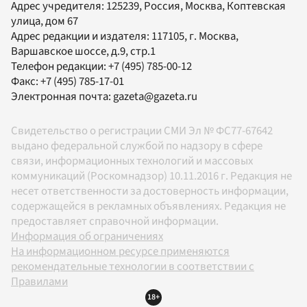
Адрес учредителя: 125239, Россия, Москва, Коптевская
улица, дом 67
Адрес редакции и издателя:
117105
, г.
Москва
,
Варшавское шоссе, д.9, стр.1
Телефон редакции:
+7 (495) 785-00-12
Факс:
+7 (495) 785-17-01
Электронная почта:
gazeta@gazeta.ru
Свидетельство о регистрации СМИ Эл № ФС77-67642
выдано федеральной службой по надзору в сфере
связи, информационных технологий и массовых
коммуникаций (Роскомнадзор) 10.11.2016 г. Редакция не
несет ответственности за достоверность информации,
содержащейся в рекламных объявлениях. Редакция не
предоставляет справочной информации.
Информация об ограничениях
На информационном ресурсе применяются
рекомендательные технологии в соответствии с
Правилами
18+