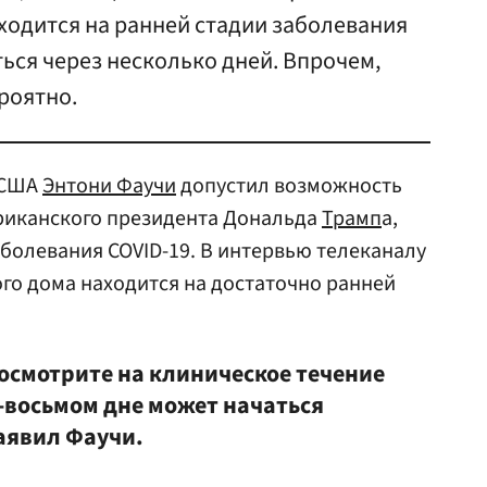
ходится на ранней стадии заболевания
ься через несколько дней. Впрочем,
роятно.
 США
Энтони Фаучи
допустил возможность
риканского президента Дональда
Трамп
а,
болевания COVID-19. В интервью телеканалу
ого дома находится на достаточно ранней
 посмотрите на клиническое течение
м-восьмом дне может начаться
аявил Фаучи.