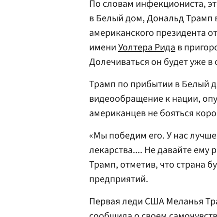
По словам инфекциониста, эт
в Белый дом, Дональд Трамп 
американского президента о
имени
Уолтера Рида
в пригор
Долечиваться он будет уже в
Трамп по прибытии в Белый д
видеообращение к нации, опуб
американцев не бояться коро
«Мы победим его. У нас лучш
лекарства.... Не давайте ему
Трамп, отметив, что страна б
предприятий.
Первая леди США Меланья Тр
сообщила о своем самочувств