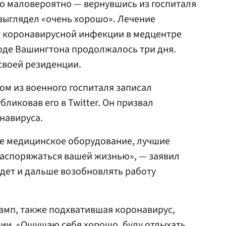
о маловероятно — вернувшись из госпиталя
выглядел «очень хорошо». Лечение
т коронавирусной инфекции в медцентре
оде Вашингтона продолжалось три дня.
 своей резиденции.
ом из военного госпиталя записал
ликовав его в Twitter. Он призвал
навируса.
ее медицинское оборудование, лучшие
 распоряжаться вашей жизнью», — заявил
удет и дальше возобновлять работу
амп, также подхватившая коронавирус,
ии. «Ощущаю себя хорошо, буду отдыхать