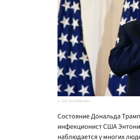
Erin Scott/Reuters
Состояние Дональда Трамп
инфекционист США Энтони 
наблюдается у многих люд