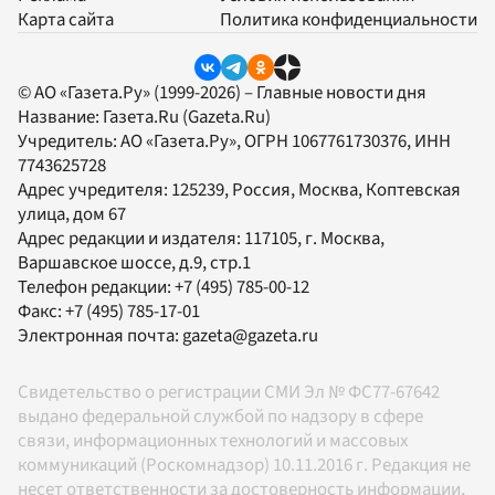
Карта сайта
Политика конфиденциальности
© АО «Газета.Ру» (1999-2026) – Главные новости дня
Название:
Газета.Ru
(Gazeta.Ru)
Учредитель:
АО «Газета.Ру»
, ОГРН 1067761730376, ИНН
7743625728
Адрес учредителя: 125239, Россия, Москва, Коптевская
улица, дом 67
Адрес редакции и издателя:
117105
, г.
Москва
,
Варшавское шоссе, д.9, стр.1
Телефон редакции:
+7 (495) 785-00-12
Факс:
+7 (495) 785-17-01
Электронная почта:
gazeta@gazeta.ru
Свидетельство о регистрации СМИ Эл № ФС77-67642
выдано федеральной службой по надзору в сфере
связи, информационных технологий и массовых
коммуникаций (Роскомнадзор) 10.11.2016 г. Редакция не
несет ответственности за достоверность информации,