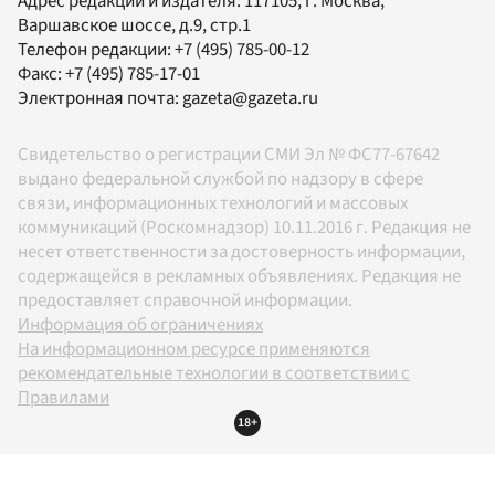
Адрес редакции и издателя:
117105
, г.
Москва
,
Варшавское шоссе, д.9, стр.1
Телефон редакции:
+7 (495) 785-00-12
Факс:
+7 (495) 785-17-01
Электронная почта:
gazeta@gazeta.ru
Свидетельство о регистрации СМИ Эл № ФС77-67642
выдано федеральной службой по надзору в сфере
связи, информационных технологий и массовых
коммуникаций (Роскомнадзор) 10.11.2016 г. Редакция не
несет ответственности за достоверность информации,
содержащейся в рекламных объявлениях. Редакция не
предоставляет справочной информации.
Информация об ограничениях
На информационном ресурсе применяются
рекомендательные технологии в соответствии с
Правилами
18+