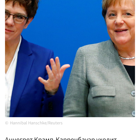
Hannibal Hanschke/Reuters
Аннегрет Крамп-Карренбауэр уходит