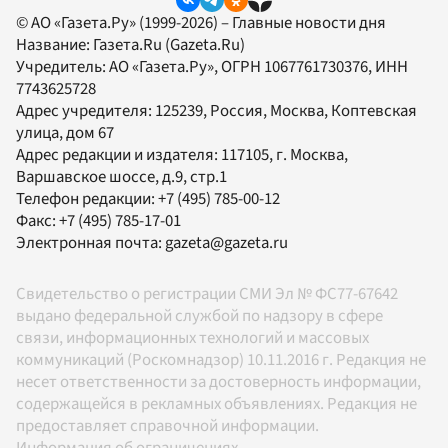
© АО «Газета.Ру» (1999-2026) – Главные новости дня
Название:
Газета.Ru
(Gazeta.Ru)
Учредитель:
АО «Газета.Ру»
, ОГРН 1067761730376, ИНН
7743625728
Адрес учредителя: 125239, Россия, Москва, Коптевская
улица, дом 67
Адрес редакции и издателя:
117105
, г.
Москва
,
Варшавское шоссе, д.9, стр.1
Телефон редакции:
+7 (495) 785-00-12
Факс:
+7 (495) 785-17-01
Электронная почта:
gazeta@gazeta.ru
Свидетельство о регистрации СМИ Эл № ФС77-67642
выдано федеральной службой по надзору в сфере
связи, информационных технологий и массовых
коммуникаций (Роскомнадзор) 10.11.2016 г. Редакция не
несет ответственности за достоверность информации,
содержащейся в рекламных объявлениях. Редакция не
предоставляет справочной информации.
Информация об ограничениях