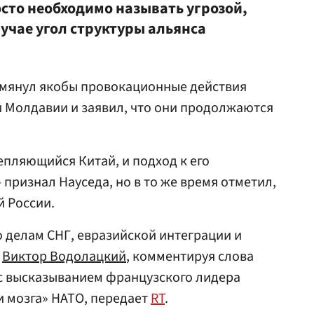
осто необходимо называть угрозой,
учае угол структуры альянса
омянул якобы провокационные действия
 и Молдавии и заявил, что они продолжаются
репляющийся Китай, и подход к его
признал Науседа, но в то же время отметил,
й России.
 делам СНГ, евразийской интеграции и
и
Виктор Водолацкий
, комментируя слова
 с высказыванием французского лидера
и мозга» НАТО, передает
RT
.