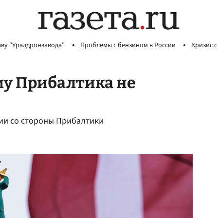
аву "Уралдронзавода"
Проблемы с бензином в России
Кризис с
му Прибалтика не
сии со стороны Прибалтики