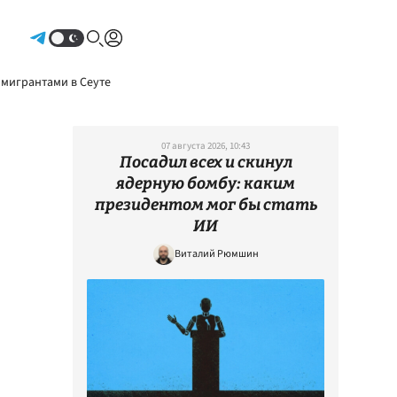
Авторизоваться
 мигрантами в Сеуте
07 августа 2026, 10:43
Посадил всех и скинул
ядерную бомбу: каким
президентом мог бы стать
ИИ
Виталий Рюмшин