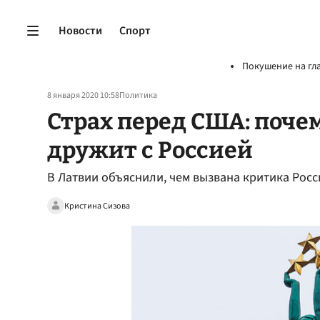
Новости
Спорт
Покушение на гл
8 января 2020 10:58
Политика
Страх перед США: поче
дружит с Россией
В Латвии объяснили, чем вызвана критика Рос
Кристина Сизова