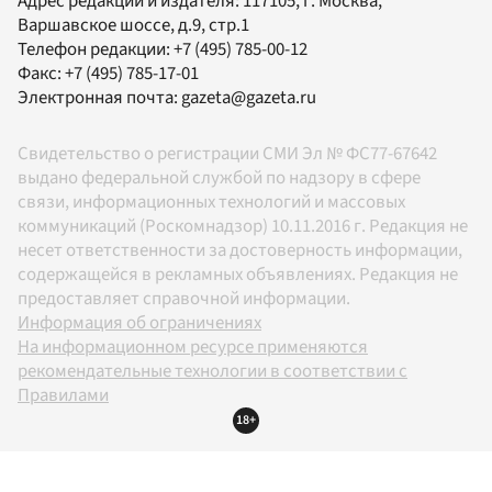
Адрес редакции и издателя:
117105
, г.
Москва
,
Варшавское шоссе, д.9, стр.1
Телефон редакции:
+7 (495) 785-00-12
Факс:
+7 (495) 785-17-01
Электронная почта:
gazeta@gazeta.ru
Свидетельство о регистрации СМИ Эл № ФС77-67642
выдано федеральной службой по надзору в сфере
связи, информационных технологий и массовых
коммуникаций (Роскомнадзор) 10.11.2016 г. Редакция не
несет ответственности за достоверность информации,
содержащейся в рекламных объявлениях. Редакция не
предоставляет справочной информации.
Информация об ограничениях
На информационном ресурсе применяются
рекомендательные технологии в соответствии с
Правилами
18+