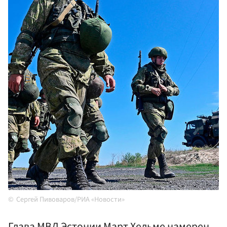
Сергей Пивоваров/РИА «Новости»
Глава МВД Эстонии Март Хельме намерен