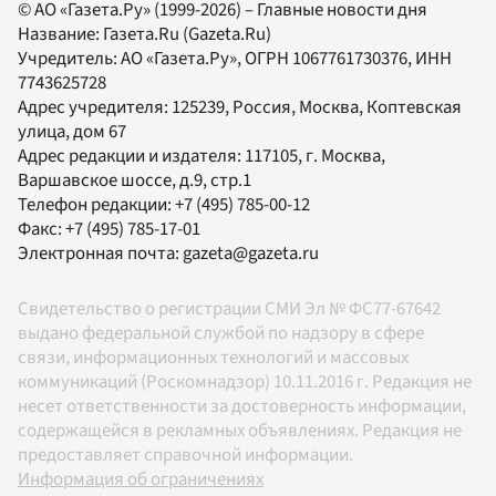
© АО «Газета.Ру» (1999-2026) – Главные новости дня
Название:
Газета.Ru
(Gazeta.Ru)
Учредитель:
АО «Газета.Ру»
, ОГРН 1067761730376, ИНН
7743625728
Адрес учредителя: 125239, Россия, Москва, Коптевская
улица, дом 67
Адрес редакции и издателя:
117105
, г.
Москва
,
Варшавское шоссе, д.9, стр.1
Телефон редакции:
+7 (495) 785-00-12
Факс:
+7 (495) 785-17-01
Электронная почта:
gazeta@gazeta.ru
Свидетельство о регистрации СМИ Эл № ФС77-67642
выдано федеральной службой по надзору в сфере
связи, информационных технологий и массовых
коммуникаций (Роскомнадзор) 10.11.2016 г. Редакция не
несет ответственности за достоверность информации,
содержащейся в рекламных объявлениях. Редакция не
предоставляет справочной информации.
Информация об ограничениях