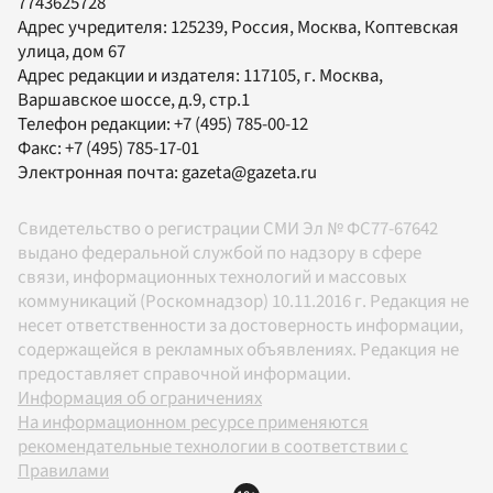
7743625728
Адрес учредителя: 125239, Россия, Москва, Коптевская
улица, дом 67
Адрес редакции и издателя:
117105
, г.
Москва
,
Варшавское шоссе, д.9, стр.1
Телефон редакции:
+7 (495) 785-00-12
Факс:
+7 (495) 785-17-01
Электронная почта:
gazeta@gazeta.ru
Свидетельство о регистрации СМИ Эл № ФС77-67642
выдано федеральной службой по надзору в сфере
связи, информационных технологий и массовых
коммуникаций (Роскомнадзор) 10.11.2016 г. Редакция не
несет ответственности за достоверность информации,
содержащейся в рекламных объявлениях. Редакция не
предоставляет справочной информации.
Информация об ограничениях
На информационном ресурсе применяются
рекомендательные технологии в соответствии с
Правилами