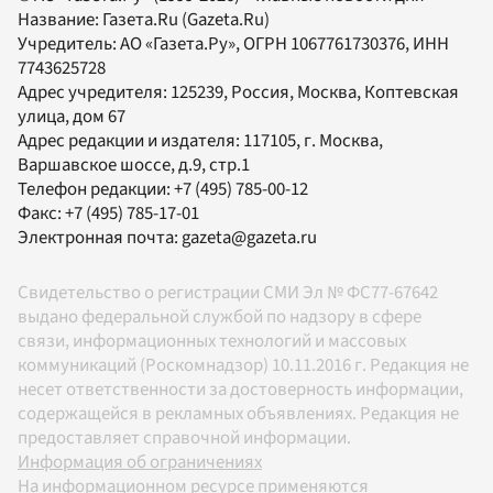
Название:
Газета.Ru
(Gazeta.Ru)
Учредитель:
АО «Газета.Ру»
, ОГРН 1067761730376, ИНН
7743625728
Адрес учредителя: 125239, Россия, Москва, Коптевская
улица, дом 67
Адрес редакции и издателя:
117105
, г.
Москва
,
Варшавское шоссе, д.9, стр.1
Телефон редакции:
+7 (495) 785-00-12
Факс:
+7 (495) 785-17-01
Электронная почта:
gazeta@gazeta.ru
Свидетельство о регистрации СМИ Эл № ФС77-67642
выдано федеральной службой по надзору в сфере
связи, информационных технологий и массовых
коммуникаций (Роскомнадзор) 10.11.2016 г. Редакция не
несет ответственности за достоверность информации,
содержащейся в рекламных объявлениях. Редакция не
предоставляет справочной информации.
Информация об ограничениях
На информационном ресурсе применяются