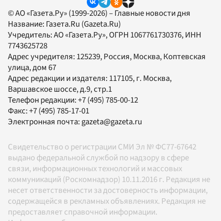
© АО «Газета.Ру» (1999-2026) – Главные новости дня
Название:
Газета.Ru
(Gazeta.Ru)
Учредитель:
АО «Газета.Ру»
, ОГРН 1067761730376, ИНН
7743625728
Адрес учредителя: 125239, Россия, Москва, Коптевская
улица, дом 67
Адрес редакции и издателя:
117105
, г.
Москва
,
Варшавское шоссе, д.9, стр.1
Телефон редакции:
+7 (495) 785-00-12
Факс:
+7 (495) 785-17-01
Электронная почта:
gazeta@gazeta.ru
Свидетельство о регистрации СМИ Эл № ФС77-67642
выдано федеральной службой по надзору в сфере
связи, информационных технологий и массовых
коммуникаций (Роскомнадзор) 10.11.2016 г. Редакция не
несет ответственности за достоверность информации,
содержащейся в рекламных объявлениях. Редакция не
предоставляет справочной информации.