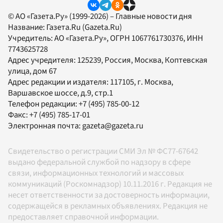
© АО «Газета.Ру» (1999-2026) – Главные новости дня
Название:
Газета.Ru
(Gazeta.Ru)
Учредитель:
АО «Газета.Ру»
, ОГРН 1067761730376, ИНН
7743625728
Адрес учредителя: 125239, Россия, Москва, Коптевская
улица, дом 67
Адрес редакции и издателя:
117105
, г.
Москва
,
Варшавское шоссе, д.9, стр.1
Телефон редакции:
+7 (495) 785-00-12
Факс:
+7 (495) 785-17-01
Электронная почта:
gazeta@gazeta.ru
Свидетельство о регистрации СМИ Эл № ФС77-67642
выдано федеральной службой по надзору в сфере
связи, информационных технологий и массовых
коммуникаций (Роскомнадзор) 10.11.2016 г. Редакция не
несет ответственности за достоверность информации,
содержащейся в рекламных объявлениях. Редакция не
предоставляет справочной информации.