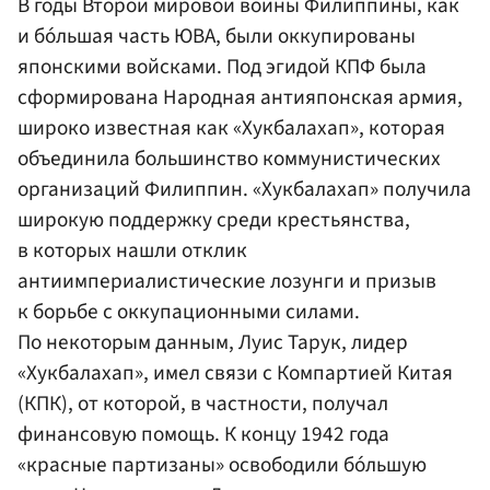
В годы Второй мировой войны Филиппины, как
и бóльшая часть ЮВА, были оккупированы
японскими войсками. Под эгидой КПФ была
сформирована Народная антияпонская армия,
широко известная как «Хукбалахап», которая
объединила большинство коммунистических
организаций Филиппин. «Хукбалахап» получила
широкую поддержку среди крестьянства,
в которых нашли отклик
антиимпериалистические лозунги и призыв
к борьбе с оккупационными силами.
По некоторым данным, Луис Тарук, лидер
«Хукбалахап», имел связи с Компартией Китая
(КПК), от которой, в частности, получал
финансовую помощь. К концу 1942 года
«красные партизаны» освободили бóльшую