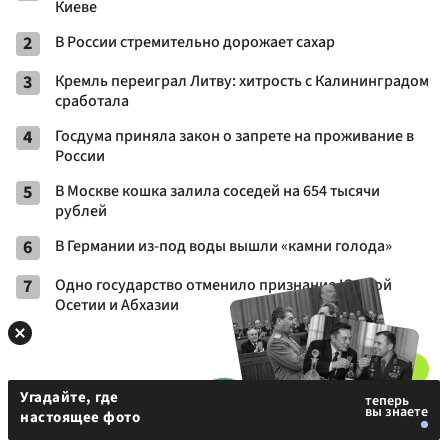
Киеве
2
В России стремительно дорожает сахар
3
Кремль переиграл Литву: хитрость с Калининградом
сработала
4
Госдума приняла закон о запрете на проживание в
России
5
В Москве кошка залила соседей на 654 тысячи
рублей
6
В Германии из-под воды вышли «камни голода»
7
Одно государство отменило признание Южной
Осетии и Абхазии
Угадайте, где
настоящее фото