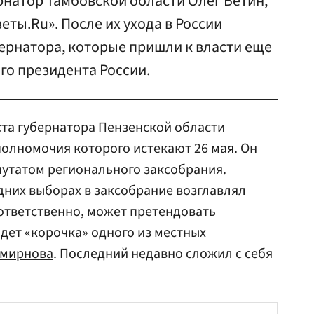
рнатор Тамбовской области Олег Бетин,
еты.Ru». После их ухода в России
ернатора, которые пришли к власти еще
ого президента России.
оста губернатора Пензенской области
 полномочия которого истекают 26 мая. Он
епутатом регионального заксобрания.
дних выборах в заксобрание возглавлял
ответственно, может претендовать
йдет «корочка» одного из местных
Смирнова
. Последний недавно сложил с себя