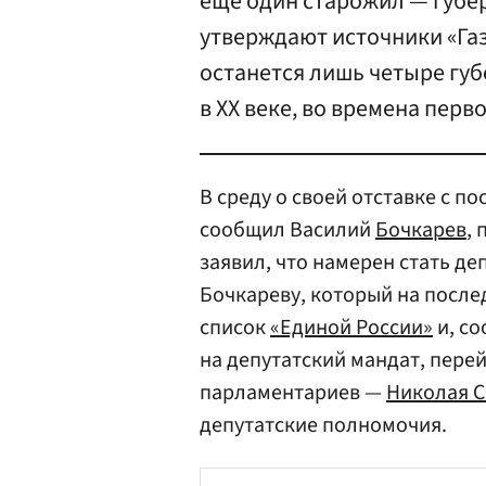
еще один старожил — губе
утверждают источники «Газ
останется лишь четыре губ
в ХХ веке, во времена перв
В среду о своей отставке с п
сообщил Василий
Бочкарев
,
заявил, что намерен стать д
Бочкареву, который на после
список
«Единой России»
и, со
на депутатский мандат, пере
парламентариев —
Николая 
депутатские полномочия.