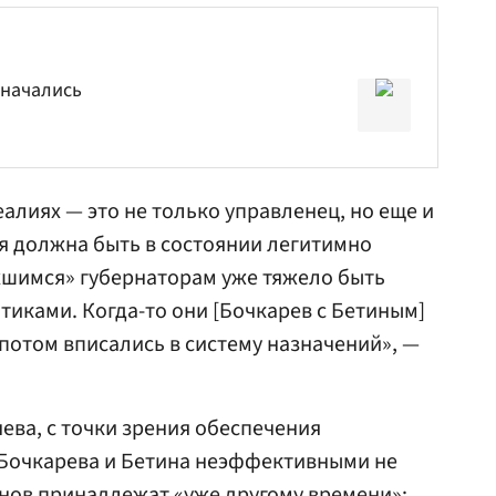
 начались
алиях — это не только управленец, но еще и
я должна быть в состоянии легитимно
хшимся» губернаторам уже тяжело быть
иками. Когда-то они [Бочкарев с
Бетиным
]
 потом вписались в систему назначений», —
ева, с точки зрения обеспечения
 Бочкарева и Бетина неэффективными не
онов принадлежат «уже другому времени»: