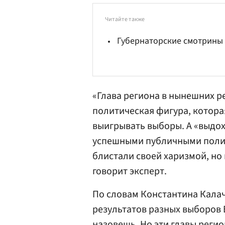
Читайте также
Губернаторские смотрины
«Глава региона в нынешних ре
политическая фигура, котора
выигрывать выборы. А «выдо
успешными публичными полит
блистали своей харизмой, но
говорит эксперт.
По словам Константина Калач
результатов разных выборов
назовешь. Но эти главы реги