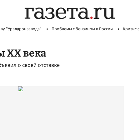
аву "Уралдронзавода"
Проблемы с бензином в России
Кризис с
ы ХХ века
ъявил о своей отставке