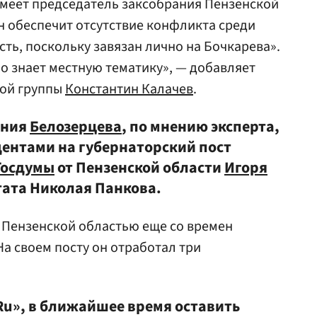
меет председатель заксобрания Пензенской
н обеспечит отсутствие конфликта среди
ть, поскольку завязан лично на Бочкарева».
о знает местную тематику», — добавляет
ной группы
Константин Калачев
.
ания
Белозерцева
, по мнению эксперта,
ентами на губернаторский пост
Госдумы
от Пензенской области
Игоря
утата Николая Панкова.
 Пензенской областью еще со времен
. На своем посту он отработал три
u», в ближайшее время оставить