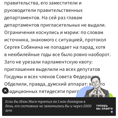
правительства, его заместители и
руководители правительственных
департаментов. На сей раз главам
департаментов пригласительных не выдали.
Ограничения коснулись и мэрии: по словам
источника, знакомого с ситуацией, протокол
Сергея Собянина не попадает на парад, хотя
в неюбилейные годы все было ровно наоборот.
Зато не урезали парламентскую квоту:
приглашения выделили на всех депутатов
Госдумы и всех членов Совета Федерации.
Обделили, правда, думский аппарат: вместо
традиционных пятидесяти пригласительных
выделили всего два.
Если бы Илон Маск тратил по 1 млн долларов в
день, его состояние не закончилось бы и через 2000
лет