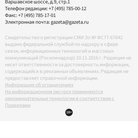
Варшавское шоссе, д.9, стр.1
Телефон редакции:
+7 (495) 785-00-12
Факс:
+7 (495) 785-17-01
Электронная почта:
gazeta@gazeta.ru
Свидетельство о регистрации СМИ Эл № ФС77-67642
выдано федеральной службой по надзору в сфере
связи, информационных технологий и массовых
коммуникаций (Роскомнадзор) 10.11.2016 г. Редакция не
несет ответственности за достоверность информации,
содержащейся в рекламных объявлениях. Редакция не
предоставляет справочной информации.
Информация об ограничениях
На информационном ресурсе применяются
рекомендательные технологии в соответствии с
Правилами
18+