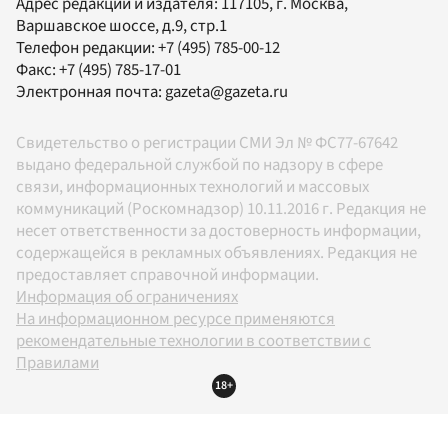
Адрес редакции и издателя:
117105
, г.
Москва
,
Варшавское шоссе, д.9, стр.1
Телефон редакции:
+7 (495) 785-00-12
Факс:
+7 (495) 785-17-01
Электронная почта:
gazeta@gazeta.ru
Свидетельство о регистрации СМИ Эл № ФС77-67642
выдано федеральной службой по надзору в сфере
связи, информационных технологий и массовых
коммуникаций (Роскомнадзор) 10.11.2016 г. Редакция не
несет ответственности за достоверность информации,
содержащейся в рекламных объявлениях. Редакция не
предоставляет справочной информации.
Информация об ограничениях
На информационном ресурсе применяются
рекомендательные технологии в соответствии с
Правилами
18+