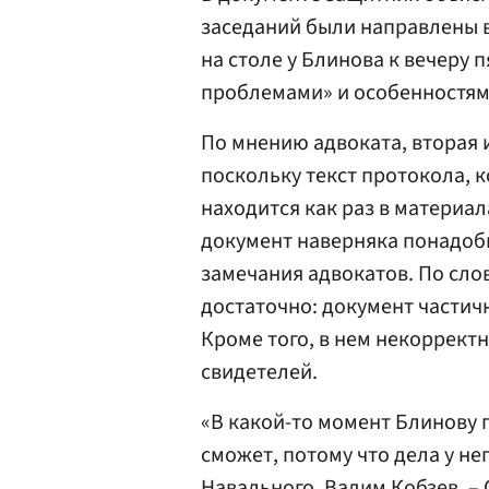
заседаний были направлены во
на столе у Блинова к вечеру
проблемами» и особенностями
По мнению адвоката, вторая 
поскольку текст протокола, 
находится как раз в материал
документ наверняка понадоби
замечания адвокатов. По слов
достаточно: документ частичн
Кроме того, в нем некоррект
свидетелей.
«В какой-то момент Блинову п
сможет, потому что дела у не
Навального. Вадим
Кобзев
. –