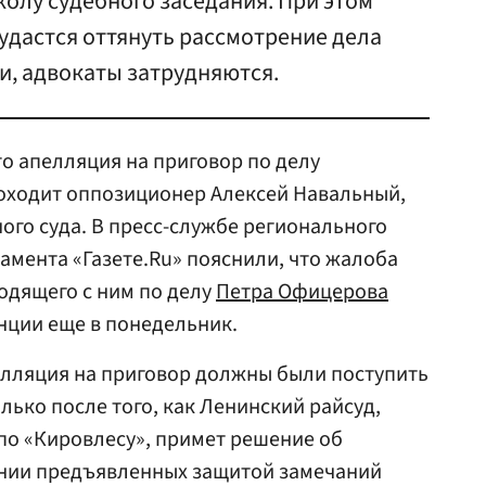
олу судебного заседания. При этом
 удастся оттянуть рассмотрение дела
и, адвокаты затрудняются.
то апелляция на приговор по делу
роходит оппозиционер Алексей Навальный,
ого суда. В пресс-службе регионального
амента «Газете.Ru» пояснили, что жалоба
одящего с ним по делу
Петра Офицерова
анции еще в понедельник.
елляция на приговор должны были поступить
лько после того, как Ленинский райсуд,
по «Кировлесу», примет решение об
нии предъявленных защитой замечаний