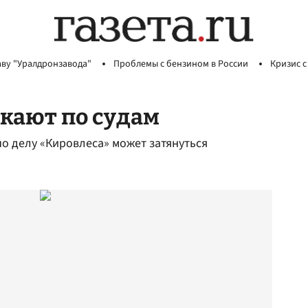
аву "Уралдронзавода"
Проблемы с бензином в России
Кризис с
скают по судам
 делу «Кировлеса» может затянуться