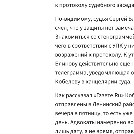
к протоколу судебного засед
По-видимому, судья Сергей 
счел, что у защиты нет замеч
Знакомиться со стенограммой
чего в соответствии с УПК у 
возражений к протоколу. К ут
Блинову действительно еще н
телеграмма, уведомляющая об
Кобелеву в канцелярии суда.
Как рассказал «Газете.Ru» К
отправлены в Ленинский райо
вечера в пятницу, то есть уже
день. Адвокаты намеренно во
лишь дату, а не время, отпра