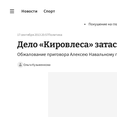
Новости
Спорт
Покушение на гл
17 сентября 2013 20:57
Политика
Дело «Кировлеса» зата
Обжалование приговора Алексею Навальному по
Ольга Кузьменкова