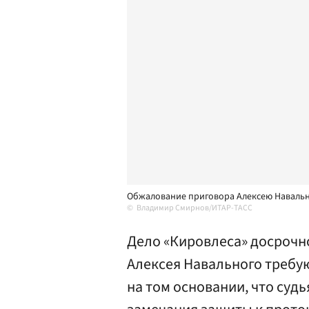
Обжалование приговора Алексею Навальн
Владимир Смирнов/ИТАР-ТАСС
Дело «Кировлеса» досрочно
Алексея Навального требую
на том основании, что суд