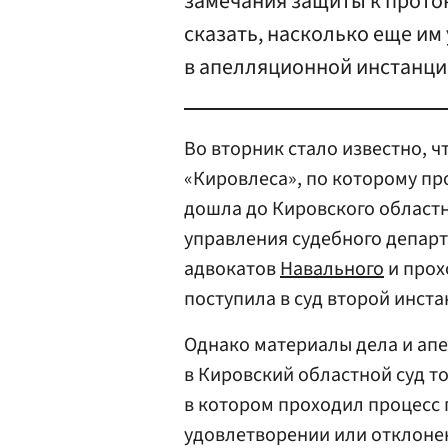
замечания защиты к проток
сказать, насколько еще им
в апелляционной инстанци
Во вторник стало известно, ч
«Кировлеса», по которому п
дошла до Кировского областн
управления судебного департ
адвокатов
Навального
и прох
поступила в суд второй инст
Однако материалы дела и ап
в Кировский областной суд то
в котором проходил процесс 
удовлетворении или отклоне