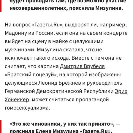
будет проводить там, где возможно участие
несовершеннолетних, пояснила Мизулина.
На вопрос «Газеты.Ru», выдворят ли, например,
Мадонну
из России, если она на своем концерте
выйдет на сцену в майке с целующими
мужчинами, Мизулина сказала, что не
исключает такого исхода. Вместе с тем она не
считает, что картина
Дмитрия Врубеля
«Братский поцелуй», на которой изображены
целующиеся
Леонид Брежнев
и руководитель
Германской Демократической Республики
Эрих
Хонеккер
, может считаться пропагандой
гомосексуализма.
«Это же чиновники, у них так принято», —
пояснила Елена Мизулина «Газете.Ru».