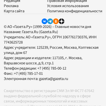
Редакция
Правовая информация
Реклама
Условия использования
Карта сайта
Политика конфиденциальности
© АО «Газета.Ру» (1999-2026) – Главные новости дня
Название:
Газета.Ru
(Gazeta.Ru)
Учредитель:
АО «Газета.Ру»
, ОГРН 1067761730376, ИНН
7743625728
Адрес учредителя: 125239, Россия, Москва, Коптевская
улица, дом 67
Адрес редакции и издателя:
117105
, г.
Москва
,
Варшавское шоссе, д.9, стр.1
Телефон редакции:
+7 (495) 785-00-12
Факс:
+7 (495) 785-17-01
Электронная почта:
gazeta@gazeta.ru
Свидетельство о регистрации СМИ Эл № ФС77-67642
выдано федеральной службой по надзору в сфере
связи, информационных технологий и массовых