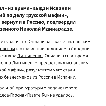
ыл «на время» выдан Испании
ий по делу «русской мафии»,
же вернули в Россию, подтвердил
жденного Николай Мдинарадзе.
читывали, что Ониани расскажет испанским
зовском
и отравлении полонием в Лондоне
ксандра
Литвиненко
. Ониани в свое время
именно Литвиненко предоставил испанским
ой мафии», результатом чего стали
х бизнесменов из России в Испании.
альной прокуратуры о подаче нового
еса-Гарсиа «Газете.Ru» не удалось.