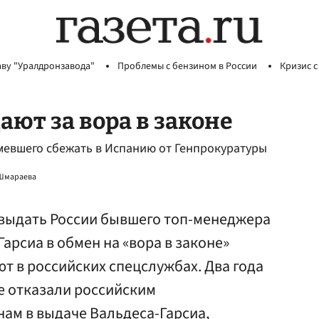
аву "Уралдронзавода"
Проблемы с бензином в России
Кризис с
т за вора в законе
мевшего сбежать в Испанию от Генпрокуратуры
 Шмараева
 выдать России бывшего топ-менеджера
рсиа в обмен на «вора в законе»
т в российских спецслужбах. Два года
е отказали российским
ам в выдаче Вальдеса-Гарсиа,