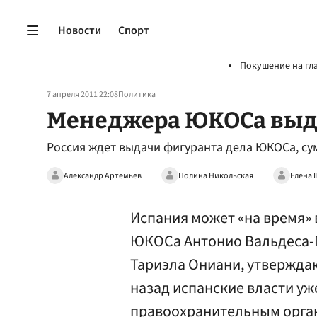
Новости
Спорт
Покушение на гл
7 апреля 2011 22:08
Политика
Менеджера ЮКОСа выдаю
Россия ждет выдачи фигуранта дела ЮКОСа, су
Александр Артемьев
Полина Никольская
Елена
Испания может «на время»
ЮКОСа Антонио Вальдеса-Га
Тариэла Ониани, утверждаю
назад испанские власти уж
правоохранительным орган