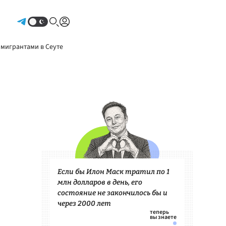
Авторизоваться
 мигрантами в Сеуте
Если бы Илон Маск тратил по 1
млн долларов в день, его
состояние не закончилось бы и
через 2000 лет