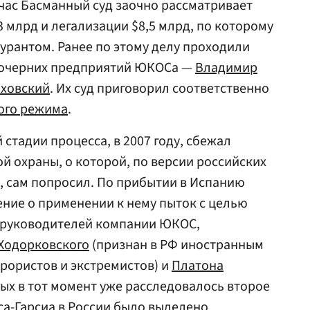
час Басманный суд заочно рассматривает
 млрд и легализации $8,5 млрд, по которому
урантом. Ранее по этому делу проходили
дочерних предприятий ЮКОСа —
Владимир
ховский
. Их суд приговорил соответственно
ого режима
.
стадии процесса, в 2007 году, сбежал
й охраны, о которой, по версии российских
, сам попросил. По прибытии в Испанию
ение о применении к нему пыток с целью
 руководителей компании ЮКОС,
Ходорковского
(признан в РФ иностранным
ррористов и экстремистов) и
Платона
рых в тот момент уже расследовалось второе
са-Гарсиа в России было выделено