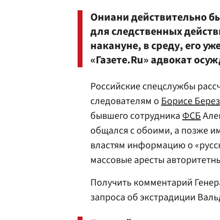
Ониани действительно б
для следственных действ
накануне, в среду, его у
«Газете.Ru» адвокат осу
Российские спецслужбы расс
следователям о
Борисе Бере
бывшего сотрудника
ФСБ
Але
общался с обоими, а позже 
властям информацию о «русск
массовые аресты авторитетны
Получить комментарий Генер
запроса об экстрадиции Вальд