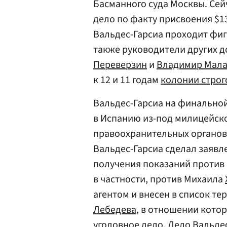
Басманного суда Москвы. Сей
дело по факту присвоения $13
Вальдес-Гарсиа проходит фиг
также руководители других 
Переверзин
и
Владимир Мала
к 12 и 11 годам
колонии строг
Вальдес-Гарсиа на финальной 
в Испанию из-под милицейско
правоохранительных органов
Вальдес-Гарсиа сделал заявл
получения показаний против
в частности, против Михаила
агентом и внесен в список те
Лебедева
, в отношении кото
уголовное дело. Дело Вальде