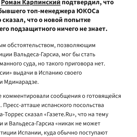
а
Роман Карпинский
подтвердил, что
у бывшего топ-менеджера ЮКОСа
о сказал, что о новой попытке
го подзащитного ничего не знает.
ым обстоятельством, позволяющим
иции Вальдеса-Гарсиа, мог бы стать
анного суда, но такого приговора нет.
сии» выдачи в Испанию своего
и Мдинарадзе.
не комментировали сообщения о готовящейся
. Пресс-атташе испанского посольства
Торрес сказал «Газете.Ru», что на тему
 и Вальдеса-Гарсиа «никак не может
стиции Испании, куда обычно поступают