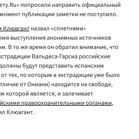
зету.Ru» попросили направить официальный
а момент публикации заметки не поступило.
м Клювгант
назвал «сплетнями»
ремя выступления анонимных источников
м. В то же время он обратил внимание, что
кстрадиции Вальдеса-Гарсиа российские
должны будут представить испанским
от тех, по которым в экстрадиции уже было
отличие от Ониани) находится на свободе,
м которой является, и залечивает
йскими правоохранительными органами
,
ил Клювгант.