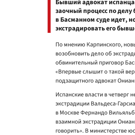
Бывший адвокат испанц
заочный процесс по дел
в Басманном суде идет, н
экстрадировать его бывше
По мнению Карпинского, нов
возобновить дело об экстрад
обвинительный приговор Басм
«Впервые слышит о такой вер
подзащитного адвокат Ониан
Испанские власти в четверг 
экстрадиции Вальдеса-Гарсиа
в Москве Фернандо Вильяльба-
взаимной экстрадиции Ониани
говорить». В министерстве ю