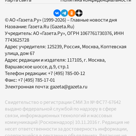
© АО «Газета.Ру» (1999-2026) – Главные новости дня
Название:
Газета.Ru
(Gazeta.Ru)
Учредитель:
АО «Газета.Ру»
, ОГРН 1067761730376, ИНН
7743625728
Адрес учредителя: 125239, Россия, Москва, Коптевская
улица, дом 67
Адрес редакции и издателя:
117105
, г.
Москва
,
Варшавское шоссе, д.9, стр.1
Телефон редакции:
+7 (495) 785-00-12
Факс:
+7 (495) 785-17-01
Электронная почта:
gazeta@gazeta.ru
Свидетельство о регистрации СМИ Эл № ФС77-67642
выдано федеральной службой по надзору в сфере
связи, информационных технологий и массовых
коммуникаций (Роскомнадзор) 10.11.2016 г. Редакция не
несет ответственности за достоверность информации,
содержащейся в рекламных объявлениях. Редакция не