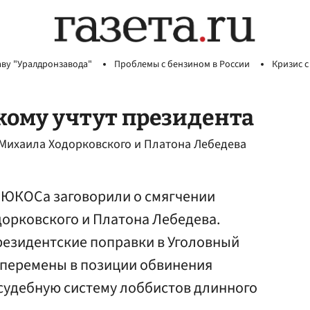
аву "Уралдронзавода"
Проблемы с бензином в России
Кризис с
кому учтут президента
 Михаила Ходорковского и Платона Лебедева
у ЮКОСа заговорили о смягчении
дорковского и Платона Лебедева.
резидентские поправки в Уголовный
т перемены в позиции обвинения
 судебную систему лоббистов длинного