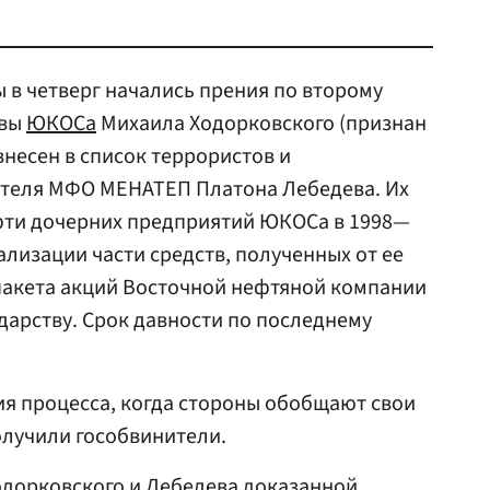
 в четверг начались прения по второму
авы
ЮКОСа
Михаила Ходорковского (признан
внесен в список террористов и
дителя МФО МЕНАТЕП Платона Лебедева. Их
фти дочерних предприятий ЮКОСа в 1998—
гализации части средств, полученных от ее
пакета акций Восточной нефтяной компании
дарству. Срок давности по последнему
я процесса, когда стороны обобщают свои
олучили гособвинители.
одорковского и Лебедева доказанной,