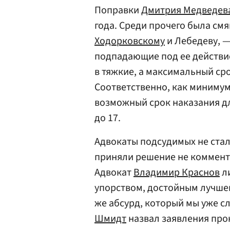
Поправки
Дмитрия Медведев
года. Среди прочего была смя
Ходорковскому
и Лебедеву, —
подпадающие под ее действие
в тяжкие, а максимальный сро
Соответственно, как минимум
возможный срок наказания дл
до 17.
Адвокаты подсудимых не стали
приняли решение не комменти
Адвокат
Владимир Краснов
ли
упорством, достойным лучше
же абсурд, который мы уже с
Шмидт
назвал заявления про