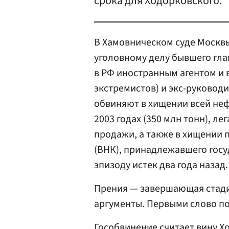
срока для Ходорковского.
В Хамовническом суде Москвы
уголовному делу бывшего гл
в РФ иностранным агентом и 
экстремистов) и экс-руково
обвиняют в хищении всей не
2003 годах (350 млн тонн), ле
продажи, а также в хищении 
(ВНК), принадлежавшего госу
эпизоду истек два года назад.
Прения — завершающая стади
аргументы. Первыми слово п
Гособвинение считает вину Х