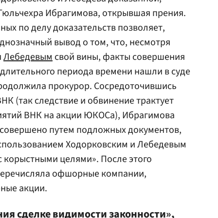
Гюльчехра Ибрагимова, открывшая прения.
ных по делу доказательств позволяет,
днозначный вывод о том, что, несмотря
и
Лебедевым
свой вины, факты совершения
длительного периода времени нашли в суде
родолжила прокурор. Сосредоточившись
НК (так следствие и обвинение трактует
иятий ВНК на акции ЮКОСа), Ибрагимова
е совершено путем подложных документов,
использованием Ходорковским и Лебедевым
 корыстными целями». После этого
 перечисляла офшорные компании,
ные акции.
ния сделке видимости законности»,